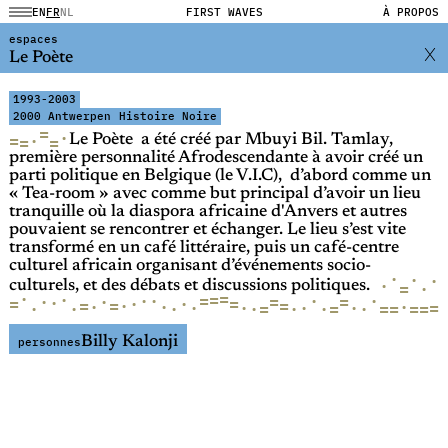
EN
FR
NL
FIRST WAVES
À PROPOS
espaces
Le Poète
1993-2003
2000 Antwerpen
Histoire Noire
=
·
·
=
=
=
Le Poète a été créé par Mbuyi Bil. Tamlay,
première personnalité Afrodescendante à avoir créé un
parti politique en Belgique (le V.I.C), d’abord comme un
« Tea-room » avec comme but principal d’avoir un lieu
tranquille où la diaspora africaine d'Anvers et autres
pouvaient se rencontrer et échanger. Le lieu s’est vite
transformé en un café littéraire, puis un café-centre
culturel africain organisant d’événements socio-
·
·
·
·
·
=
culturels, et des débats et discussions politiques.
=
·
=
·
=
·
·
·
·
·
·
=
=
·
·
=
·
=
=
·
=
=
·
·
·
=
·
·
·
·
=
=
·
·
=
·
=
=
·
·
·
·
=
Billy Kalonji
personnes