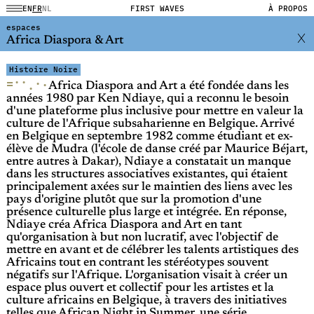
EN
FR
NL
FIRST WAVES
À PROPOS
espaces
Africa Diaspora & Art
Histoire Noire
·
·
=
·
·
·
Africa Diaspora and Art a été fondée dans les
années 1980 par Ken Ndiaye, qui a reconnu le besoin
d'une plateforme plus inclusive pour mettre en valeur la
culture de l'Afrique subsaharienne en Belgique. Arrivé
en Belgique en septembre 1982 comme étudiant et ex-
élève de Mudra (l'école de danse créé par Maurice Béjart,
entre autres à Dakar), Ndiaye a constatait un manque
dans les structures associatives existantes, qui étaient
principalement axées sur le maintien des liens avec les
pays d'origine plutôt que sur la promotion d'une
présence culturelle plus large et intégrée. En réponse,
Ndiaye créa Africa Diaspora and Art en tant
qu'organisation à but non lucratif, avec l'objectif de
mettre en avant et de célébrer les talents artistiques des
Africains tout en contrant les stéréotypes souvent
négatifs sur l'Afrique. L'organisation visait à créer un
espace plus ouvert et collectif pour les artistes et la
culture africains en Belgique, à travers des initiatives
telles que African Night in Summer, une série