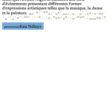
d'événements présentant différentes formes
d'expressions artistiques telles que la musique, la danse
·
=
·
·
=
·
·
=
·
=
=
·
·
·
·
=
=
=
=
=
=
·
=
=
·
=
=
·
=
·
·
=
et la peinture.
·
=
=
·
=
·
=
·
=
·
=
·
=
=
·
=
·
·
·
·
=
=
·
·
=
·
=
=
·
=
·
·
·
·
=
=
·
=
=
=
=
·
=
Ken Ndiaye
personnes