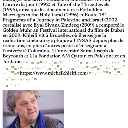
L’ordre du jour (1992) et Tale of the Three Jewels
(1995), ainsi que les documentaires Forbidden
Marriages in the Holy Land (1996) et Route 181 –
Fragments of a Journey in Palestine and Israel (2002,
coréalisé avec Eyal Sivan). Zindeeq (2009) a remporté le
Golden Muhr au Festival international du film de Dubaï
en 2009. Khleifi vit à Bruxelles, où il enseigne la
réalisation cinématographique à l’INSAS depuis plus de
trente ans, en plus d’autres postes d’enseignant à
l’université Columbia, à l’université Saint-Joseph de
Beyrouth et à la Fondation AM Qattan en Palestine et en
·
·
=
=
=
·
·
·
=
=
=
·
=
·
·
=
·
=
·
·
·
=
·
=
·
=
·
·
=
=
·
=
=
=
·
·
Jordanie.
·
=
·
=
=
·
=
·
=
·
·
=
=
=
=
=
·
·
=
=
·
=
·
=
·
·
=
·
=
·
=
=
·
=
=
=
·
·
·
=
=
·
·
·
=
·
=
=
·
=
·
=
·
·
=
=
=
=
·
·
·
https://www.michelkhleifi.com/
·
·
·
=
=
=
·
·
=
=
=
=
·
·
·
=
·
=