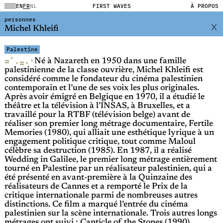
EN
FR
NL
FIRST WAVES
À PROPOS
personnes
Michel Khleifi
Palestine
·
·
=
·
·
=
Né à Nazareth en 1950 dans une famille
palestinienne de la classe ouvrière, Michel Khleifi est
considéré comme le fondateur du cinéma palestinien
contemporain et l’une de ses voix les plus originales.
Après avoir émigré en Belgique en 1970, il a étudié le
théâtre et la télévision à l’INSAS, à Bruxelles, et a
travaillé pour la RTBF (télévision belge) avant de
réaliser son premier long métrage documentaire, Fertile
Memories (1980), qui alliait une esthétique lyrique à un
engagement politique critique, tout comme Maloul
célèbre sa destruction (1985). En 1987, il a réalisé
Wedding in Galilee, le premier long métrage entièrement
tourné en Palestine par un réalisateur palestinien, qui a
été présenté en avant-première à la Quinzaine des
réalisateurs de Cannes et a remporté le Prix de la
critique internationale parmi de nombreuses autres
distinctions. Ce film a marqué l’entrée du cinéma
palestinien sur la scène internationale. Trois autres longs
métrages ont suivi : Canticle of the Stones (1990),