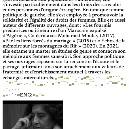
s'investit particulièrement dans les droits des sans-abri
et des personnes d'origine étrangère. En tant que femme
politique de gauche, elle s’est employée à promouvoir la
solidarité et l’égalité des droits des femmes. Elle est aussi
auteur de différents ouvrages, dont : «Les fourmis
prédatrices ou itinéraire d’un Marocain expulsé
d’Algérie », Co-écrit avec Mohamed Moulay (2017),
«Par les liens forcés du mariage » (2019) et « Échos de la
mémoire sur les montagnes du Rif » (2020). En 2021,
elle entame un master en études de genre et consacre son
mémoire aux femmes sans-abri. Son approche politique
et ses ouvrages reposent sur la rencontre, l'écoute et le
partage, affirmant ainsi son attachement aux valeurs de
fraternité et d'enrichissement mutuel à travers les
·
·
=
·
·
=
=
=
=
=
=
·
=
·
=
·
=
=
·
·
=
·
=
=
·
échanges interculturels.
=
·
·
·
·
=
=
=
·
=
=
·
=
=
·
·
=
=
=
=
·
=
=
=
=
=
=
=
=
=
=
·
=
·
=
·
·
·
·
=
=
=
=
·
·
·
·
=
·
·
=
·
·
=
=
=
=
=
=
ENG: