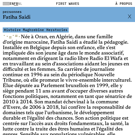
EN
FR
NL
FIRST WAVES
À PROPOS
personnes
Fatiha Saidi
Histoire Maghrebine
Herstories
·
·
=
·
·
=
Née à Oran, en Algérie, dans une famille
d'origine marocaine, Fatiha Saidi a étudié la pédagogie.
Installée en Belgique depuis son enfance, elle s'est
impliquée dès son jeune âge dans le monde associatif,
notamment en dirigeant la radio libre Radio El Wafa et
en travaillant au sein d'associations aidant les jeunes en
difficulté et les femmes. Sa carrière de journaliste
continue en 1996 au sein du périodique Nouvelle
Tribune, où elle promeut le vivre-ensemble interculturel.
Élue députée au Parlement bruxellois en 1999, elle y
siège pendant 11 ans avant d'occuper diverses autres
fonctions politiques, notamment en tant que sénatrice de
2010 à 2014. Son mandat échevinal à la commune
d’Evere, de 2006 à 2018, lui confère la responsabilité de
domaines tels que l'urbanisme, le développement
durable et l'égalité des chances. Son action politique est
centrée sur l'accès aux droits fondamentaux, la santé, la
lutte contre la traite des êtres humains et l'égalité des
genres. Sensible aux populations vulnérables, elle