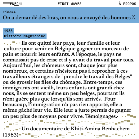
EN
FR
NL
FIRST WAVES
À PROPOS
cinema
On a demandé des bras, on nous a envoyé des hommes
1983
Histoire Maghrebine
=
·
·
·
·
·
Ils ont quitté leur pays, leur famille et leur
culture pour venir en Belgique gagner un morceau de
pain et nourrir leurs enfants. A l'époque, le pays ne
connaissait pas de crise et il y avait du travail pour tous.
Aujourd'hui, les chômeurs sont, chaque jour plus
nombreux, et certains n'hésitent pas à reprocher à ces
travailleurs étrangers de "prendre le travail des Belges"
ou de grossir les files du chômage. Entre-temps, ces
immigrants ont vieilli, leurs enfants ont grandi chez
nous, ils se sentent même un peu belges, pourtant ils
n’ont guère plus que lorsqu’ils sont arrivés. Pour
beaucoup, l’immigration n’a pas rien apporté, elle a
même gâché leur vie. Elle leur a juste permis de gagner
=
=
·
=
·
un peu plus de moyens pour vivre. Témoignages.·
=
=
·
=
=
=
·
=
·
·
·
=
=
·
·
=
·
·
=
·
=
=
=
·
=
·
·
=
=
·
=
=
=
·
=
=
=
·
·
·
=
·
=
=
·
·
·
·
=
Un documentaire de Khiti-Amina Benhachem
=
=
=
·
=
·
·
=
=
=
·
=
·
=
·
·
·
·
=
·
·
·
=
·
=
=
·
=
·
=
=
=
·
=
=
·
=
=
(1983)