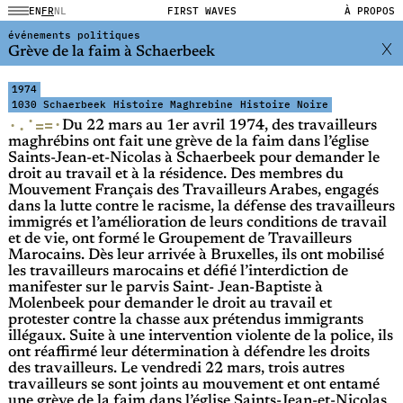
EN
FR
NL
FIRST WAVES
À PROPOS
événements politiques
Grève de la faim à Schaerbeek
1974
1030 Schaerbeek
Histoire Maghrebine
Histoire Noire
·
·
·
=
=
·
Du 22 mars au 1er avril 1974, des travailleurs
maghrébins ont fait une grève de la faim dans l’église
Saints-Jean-et-Nicolas à Schaerbeek pour demander le
droit au travail et à la résidence. Des membres du
Mouvement Français des Travailleurs Arabes, engagés
dans la lutte contre le racisme, la défense des travailleurs
immigrés et l’amélioration de leurs conditions de travail
et de vie, ont formé le Groupement de Travailleurs
Marocains. Dès leur arrivée à Bruxelles, ils ont mobilisé
les travailleurs marocains et défié l’interdiction de
manifester sur le parvis Saint- Jean-Baptiste à
Molenbeek pour demander le droit au travail et
protester contre la chasse aux prétendus immigrants
illégaux. Suite à une intervention violente de la police, ils
ont réaffirmé leur détermination à défendre les droits
des travailleurs. Le vendredi 22 mars, trois autres
travailleurs se sont joints au mouvement et ont entamé
une grève de la faim dans l’église Saints-Jean-et-Nicolas