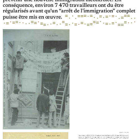
prévenir une nouvelle immigration incontrôlée. En
conséquence, environ 7 470 travailleurs ont du être
régularisés avant qu’un “arrêt de l’immigration” complet
=
=
=
=
=
·
=
=
=
·
·
·
=
=
·
·
=
·
·
·
·
·
·
puisse être mis en œuvre.
·
·
=
=
·
=
·
=
=
=
=
·
·
=
·
=
·
=
·
=
=
·
·
·
=
·
·
=
·
·
=
·
·
·
=
=
=
·
=
·
·
=
=