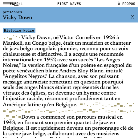
EN
FR
NL
FIRST WAVES
À PROPOS
personnes
Vicky Down
Histoire Noire
·
·
·
·
·
=
Vicky Down, né Victor Cornelis en 1926 à
Mankeli, au Congo belge, était un musicien et chanteur
de jazz belgo-congolais pionnier, reconnu pour sa voix
chaleureuse et distinctive. Il a acquis une renommée
internationale en 1952 avec son succès "Les Anges
Noires," la version française d'un poème en espagnol du
poète vénézuélien blanc Andrés Eloy Blanc, intitulé
"Angelitos Negros." La chanson, avec son puissant
message antiraciste remettant en question pourquoi
seuls des anges blancs étaient représentés dans les
vitraux des églises, est devenue un hymne contre
l'injustice raciale, résonnant profondément tant en
·
·
=
=
·
·
=
·
·
·
=
·
=
·
·
·
=
=
Amérique latine qu'en Belgique.
=
·
=
·
=
=
=
·
·
·
·
·
·
=
=
·
=
=
=
=
=
·
=
·
·
·
·
·
=
=
·
=
·
=
=
=
=
·
=
·
=
·
=
·
=
=
=
·
=
Down a commencé son parcours musical en
1943, en formant son premier quartet de jazz en
Belgique. Il est rapidement devenu un personnage clé de
la scène jazz belge, collaborant avec des musiciens