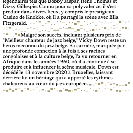
légendaires tels que Bobby Jaspar, René Thomas et
Dizzy Gillespie. Connu pour sa polyvalence, il s'est
produit dans divers lieux, y compris le prestigieux
Casino de Knokke, où il a partagé la scène avec Ella
·
·
·
·
·
=
·
·
·
=
=
=
·
·
=
=
·
·
=
=
=
·
=
·
=
·
·
·
·
=
=
·
=
=
Fitzgerald.
=
=
=
=
=
=
·
=
·
·
=
=
·
·
=
=
=
=
=
·
·
=
·
·
=
·
=
·
·
=
=
·
·
·
=
·
=
·
=
=
=
=
·
=
·
=
=
=
·
Malgré son succès, incluant plusieurs prix de
"Meilleur chanteur de jazz belge," Vicky Down reste un
héros méconnu du jazz belge. Sa carrière, marquée par
une profonde connexion à la fois à ses racines
congolaises et à la culture belge, l'a vu retourner en
Afrique dans les années 1960, où il a continué à se
produire et à influencer la scène musicale. Down est
décédé le 13 novembre 2020 à Bruxelles, laissant
derrière lui un héritage qui a apporté les rythmes
=
·
=
=
=
=
=
=
=
=
·
·
=
=
chaleureux au cœur du jazz européen.
·
=
·
·
·
=
=
·
=
·
·
=
=
·
=
·
=
=
·
=
·
=
=
·
=
·
=
·
·
=
·
=
=
·
·
=
=
=
·
·
·
=
=