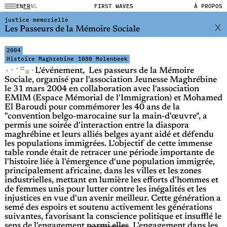
EN
FR
NL
FIRST WAVES
À PROPOS
justice memorielle
Les Passeurs de la Mémoire Sociale
2004
Histoire Maghrebine
1080 Molenbeek
=
·
·
·
·
=
L'événement, Les passeurs de la Mémoire
Sociale, organisé par l'association Jeunesse Maghrébine
le 31 mars 2004 en collaboration avec l'association
EMIM (Espace Mémorial de l'Immigration) et Mohamed
El Baroudi pour commémorer les 40 ans de la
"convention belgo-marocaine sur la main-d'œuvre", a
permis une soirée d'interaction entre la diaspora
maghrébine et leurs alliés belges ayant aidé et défendu
les populations immigrées. L'objectif de cette immense
table ronde était de retracer une période importante de
l'histoire liée à l'émergence d'une population immigrée,
principalement africaine, dans les villes et les zones
industrielles, mettant en lumière les efforts d'hommes et
de femmes unis pour lutter contre les inégalités et les
injustices en vue d'un avenir meilleur. Cette génération a
semé des espoirs et soutenu activement les générations
suivantes, favorisant la conscience politique et insufflé le
sens de l'engagement
parmi elles
. L'engagement dans les