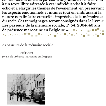
émotionnelles de leurs parcours migratoires. L'invitation
à un texte libre adressée à ces individus visait à faire
écho et à élargir les thèmes de l'événement, en préservant
les aspects émotionnels et intimes tout en embrassant la
nature non linéaire et parfois imprécise de la mémoire et
du récit. Ces témoignages seront consignés dans le livre «
Les passeurs de la mémoire sociale, 1964, 2004, 40 ans
=
·
·
=
=
=
·
=
·
·
·
=
·
=
de présence marocaine en Belgique ».
·
=
=
·
·
=
·
·
=
·
·
=
=
·
·
=
·
=
·
·
=
·
·
·
·
·
=
·
·
=
=
=
=
=
·
=
=
·
·
·
·
·
=