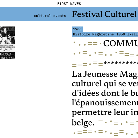
FIRST WAVES
Festival Cultur
cultural events
1986
Histoire Maghrebine
1050 Ixell
·
=
·
=
·
·
COMMU
=
=
·
·
·
=
·
=
·
·
=
·
=
·
=
=
=
=
*********
La Jeunesse Magh
culturel qui se v
d'idées dont le b
l'épanouissement
permettre leur in
=
·
·
·
=
=
·
belge.
=
·
=
·
=
=
=
·
·
·
·
=