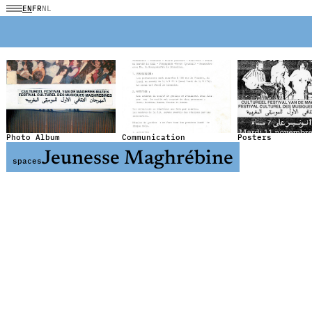
EN
FR
NL
Photo Album
Communication
Posters
Jeunesse Maghrébine
spaces