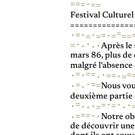
·
=
=
=
=
=
Festival Cultur
==============
=
·
·
=
·
=
·
=
=
=
=
=
·
·
·
=
·
·
Après le 
mars 86, plus de 
malgré l'absence
=
=
=
·
=
·
·
=
=
·
·
=
·
=
=
=
·
·
Nous vous
deuxième partie 
·
·
=
=
·
=
·
·
·
=
·
·
=
=
·
·
=
·
Notre ob
de découvrir une 