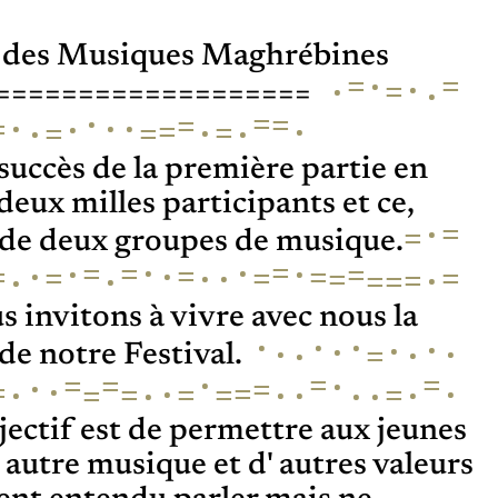
el des Musiques Maghrébines
=
·
=
·
=
·
·
===================
·
=
=
=
·
·
·
=
·
=
·
·
=
·
=
·
=
succès de la première partie en
deux milles participants et ce,
=
·
=
 de deux groupes de musique.
=
·
·
=
·
·
=
=
·
=
·
=
=
=
=
·
=
·
=
=
·
=
=
·
·
 invitons à vivre avec nous la
·
·
·
·
·
·
·
·
·
·
=
de notre Festival.
=
=
·
=
=
·
·
=
·
=
·
·
=
=
=
=
=
·
·
·
·
·
·
=
·
jectif est de permettre aux jeunes
autre musique et d' autres valeurs