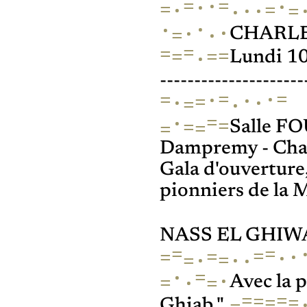
=
·
=
·
·
=
=
·
·
·
=
·
·
·
·
·
·
=
CHARL
=
=
=
=
=
·
Lundi 10
---------------------
=
·
=
·
=
·
=
·
·
=
·
=
·
=
=
=
=
Salle F
Dampremy - Char
Gala d'ouverture,
pionniers de la 
NASS EL GHI
=
=
=
=
·
=
·
·
·
=
=
·
·
=
·
=
·
=
Avec la 
=
=
=
=
=
=
Ghiab "