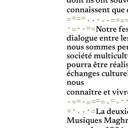
dont ils ont sou
connaissent que 
=
=
=
·
=
=
=
·
·
·
=
·
·
=
·
·
=
=
Notre fes
dialogue entre le
nous sommes pers
société multicult
pourra être réalis
échanges culture
nous
connaître et viv
·
=
=
=
·
=
·
=
=
·
=
·
·
·
=
=
·
·
La deuxi
Musiques Maghréb