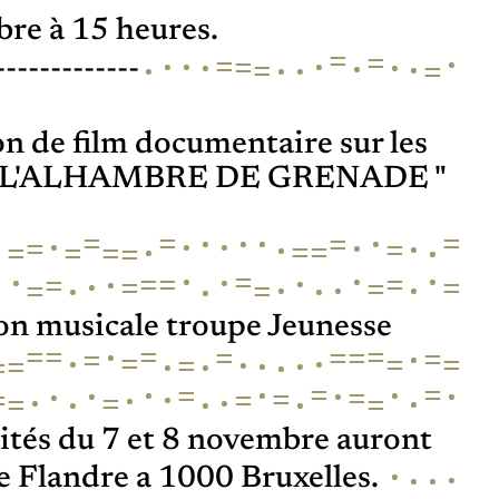
re à 15 heures.
=
=
·
·
=
·
·
=
·
·
·
·
·
·
=
·
=
-------------
on de film documentaire sur les
es "L'ALHAMBRE DE GRENADE "
·
=
·
=
=
·
·
·
=
·
·
·
·
=
·
=
·
·
=
=
=
·
=
=
=
·
·
·
=
·
·
·
·
=
=
=
=
·
=
=
=
·
·
·
·
=
·
=
·
·
n musicale troupe Jeunesse
=
·
=
=
=
=
=
=
·
=
=
·
=
·
=
·
=
·
=
·
·
·
=
=
·
=
·
·
=
·
=
·
·
·
·
=
·
=
·
=
=
·
·
·
=
·
·
·
=
=
vités du 7 et 8 novembre auront
·
·
·
·
e Flandre a 1000 Bruxelles.