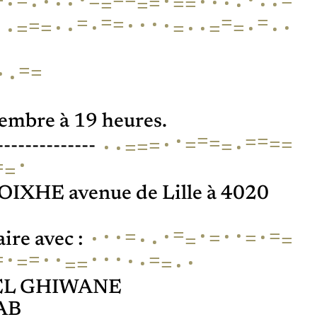
=
·
·
·
=
·
·
=
·
·
·
·
=
=
·
·
·
=
=
=
=
=
=
·
·
=
·
·
·
=
·
·
·
=
·
·
=
·
·
=
=
=
·
·
=
=
·
·
embre à 19 heures.
=
·
=
=
=
·
=
=
=
=
=
=
·
·
=
·
--------------
·
=
=
OIXHE avenue de Lille à 4020
=
·
·
·
·
=
·
=
·
·
=
·
=
·
=
=
·
ire avec :
·
·
·
·
·
=
·
=
=
·
·
=
·
=
=
·
=
 EL GHIWANE
AB