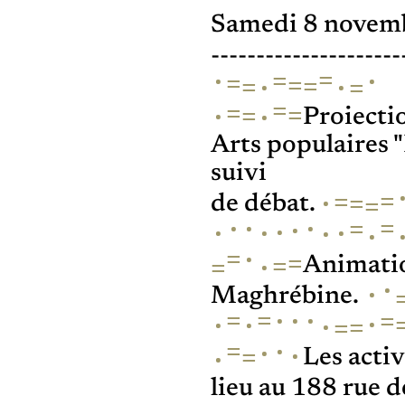
Samedi 8 novemb
---------------------
=
=
·
·
=
=
=
·
·
=
=
=
=
=
·
=
·
Proiecti
Arts populair
suivi
=
=
·
=
=
de débat.
·
·
=
·
=
·
·
·
·
·
·
·
·
=
=
=
·
=
Animatio
·
·
Maghrébine.
·
=
=
·
·
=
·
·
·
·
=
=
=
·
·
·
=
·
Les acti
lieu au 188 rue d