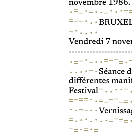
novembre 1986.
=
·
·
·
=
·
=
·
·
·
=
=
=
=
·
=
·
·
BRUXE
·
=
·
·
·
·
Vendredi 7 nove
---------------------
=
·
=
=
=
=
·
·
·
·
=
=
=
·
·
·
·
·
Séance d
différentes manif
=
=
·
·
·
·
Festival
=
·
=
=
=
=
=
=
·
=
=
=
·
=
·
·
·
=
Vernissa
·
=
·
=
·
=
·
=
·
·
=
·
·
=
·
=
=
=