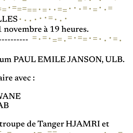
=
·
·
·
=
=
·
·
=
=
·
·
=
·
=
·
·
=
=
=
=
=
=
·
=
·
·
·
·
·
·
·
·
LLES
 novembre à 19 heures.
=
=
=
·
·
=
·
·
=
=
·
·
=
=
·
·
=
·
----------
ium PAUL EMILE JANSON, ULB.
ire avec :
IWANE
AB
a troupe de Tanger HJAMRI et
=
·
·
=
=
=