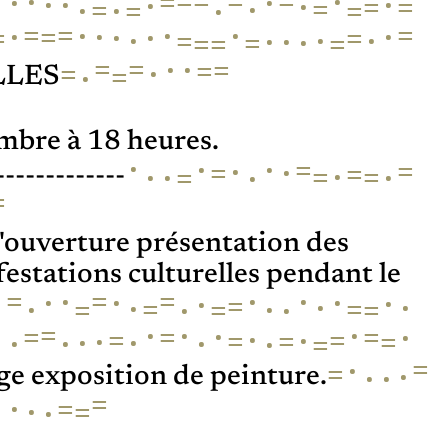
=
·
=
·
=
=
·
=
·
·
·
·
·
·
=
=
=
·
=
·
·
·
=
=
=
=
·
=
·
·
·
·
·
·
·
=
=
=
·
·
·
·
·
=
·
=
=
=
=
=
·
·
=
=
=
·
=
=
·
LLES
mbre à 18 heures.
·
·
·
=
=
·
·
=
=
·
=
·
=
·
·
=
·
-------------
=
'ouverture présentation des
estations culturelles pendant le
·
·
=
·
=
=
·
·
·
·
·
=
·
·
·
=
·
=
·
=
·
=
·
=
·
·
·
·
=
·
=
=
·
=
·
·
=
=
·
=
=
=
·
·
·
·
·
·
·
=
=
·
=
·
·
·
ge exposition de peinture.
=
·
·
=
·
=
·