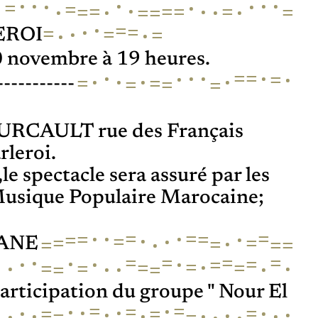
·
·
·
·
·
·
·
=
·
=
·
·
=
=
=
·
=
·
·
=
·
·
=
=
=
·
=
=
·
=
=
·
=
·
·
EROI
 novembre à 19 heures.
·
=
=
·
·
·
·
·
=
·
·
·
·
=
=
=
=
=
-----------
OURCAULT rue des Français
leroi.
le spectacle sera assuré par les
Musique Populaire Marocaine;
=
·
·
=
·
=
=
=
·
=
·
·
=
=
=
·
=
=
=
=
·
WANE
·
=
=
·
=
=
·
·
·
·
=
=
·
=
=
=
=
·
·
=
·
·
·
=
=
participation du groupe " Nour El
·
=
=
=
·
·
·
·
=
·
=
=
·
·
·
·
·
·
·
·
·
=
·
=
·