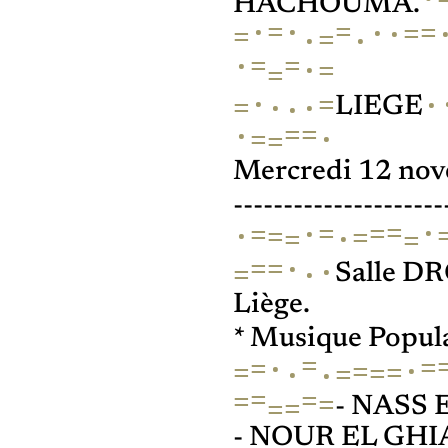
HACHOUMA.
=
·
=
·
·
=
=
·
=
=
·
·
·
=
=
·
=
=
·
=
·
=
·
·
·
LIEGE
=
=
·
·
=
=
Mercredi 12 nov
---------------------
=
·
=
·
=
=
·
=
=
·
=
=
·
=
=
·
·
=
Salle DR
Liège.
* Musique Popula
=
=
·
=
·
=
=
=
=
·
=
·
=
=
=
=
=
=
- NASS
- NOUR EL GHI