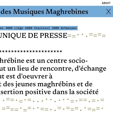
ABOUT
el des Musiques Maghrebines
es
4000 Liège
6000 Charleroi
2000 Antwerpen
=
=
·
·
=
=
=
·
=
NIQUE DE PRESSE
·
*********************
rébine est un centre socio-
eut un lieu de rencontre, d'échange
ut est d'oeuvrer à
 des jeunes maghrébins et de
sertion positive dans la société
·
=
·
·
·
·
·
=
=
=
=
=
·
·
·
·
=
·
·
·
=
·
·
=
·
·
·
=
=
·
=
=
·
=
·
=
·
=
=
=
·
=
=
=
·
=
=
=
·
·