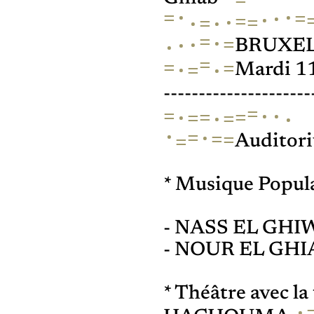
·
·
=
=
·
·
=
·
=
·
·
=
=
·
=
·
·
·
BRUXE
=
=
=
·
·
=
Mardi 11
---------------------
=
·
=
·
=
=
·
=
·
=
·
·
=
·
=
=
=
Auditor
* Musique Popula
- NASS EL GH
- NOUR EL GHI
* Théâtre avec l
·