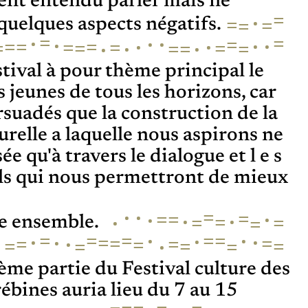
vent entendu parler mais ne
=
·
=
=
=
quelques aspects négatifs.
=
·
=
·
·
=
·
·
·
=
·
·
=
=
=
=
=
=
=
·
=
·
=
=
·
tival à pour thème principal le
s jeunes de tous les horizons, car
uadés que la construction de la
urelle a laquelle nous aspirons ne
ée qu'à travers le dialogue et l e s
ls qui nous permettront de mieux
·
=
·
=
=
·
=
·
·
·
=
·
=
=
=
re ensemble.
=
=
·
=
=
·
=
·
·
·
·
=
·
=
=
=
·
=
=
=
=
=
·
=
=
ème partie du Festival culture des
ines auria lieu du 7 au 15